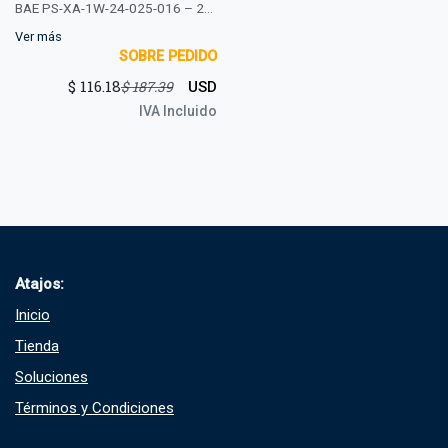
BAE PS-XA-1W-24-025-016 – 24
V DC / 3,12 A, montaje en riel DIN
Ver más
SOBRE PEDIDO
$
116.18
$
187.39
USD
IVA Incluido
Atajos:
Inicio
Tienda
Soluciones​
Términos y Condiciones​