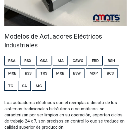
Modelos de Actuadores Eléctricos
Industriales
RSA
RSX
GSA
IMA
CSWX
ER​​D
R​​SH
M​​XE
B​​3S
T​​RS
MX​​B
B3​​W
MX​​P
BC​​3
T​​C
SA
MG
Los actuadores eléctricos son el reemplazo directo de los
sistemas tradicionales hidráulicos o neumáticos, se
caracterizan por ser limpios en su operación, soportan ciclos
de trabajo 24 x 7, son precisos en control lo que se traduce en
calidad superior de producción