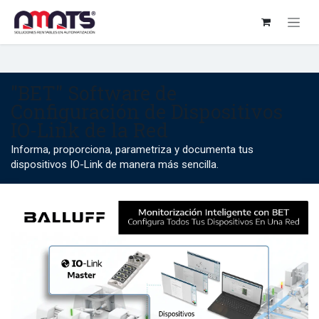
Ir al contenido
"BET" Software de
Configuración de Dispositivos
IO-Link de la Red
Informa, proporciona, parametriza y documenta tus
dispositivos IO-Link de manera más sencilla.