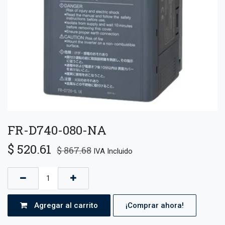
FR-D740-080-NA
$
520.61
$
867.68
IVA Incluido
Agregar al carrito
¡Comprar ahora!