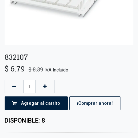
832107
$
6.79
$
8.39
IVA Incluido
Agregar al carrito
¡Comprar ahora!
DISPONIBLE: 8