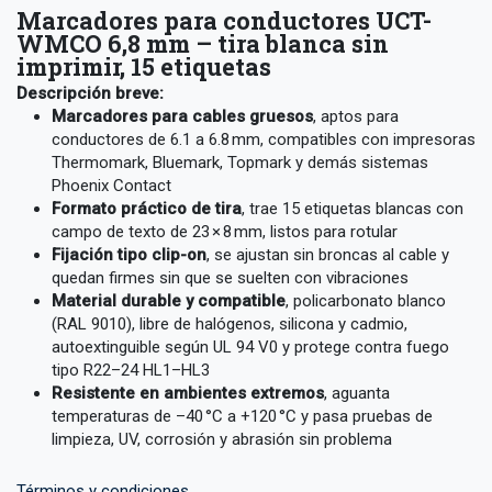
Marcadores para conductores UCT-
WMCO 6,8 mm – tira blanca sin
imprimir, 15 etiquetas
Descripción breve:
Marcadores para cables gruesos
, aptos para
conductores de 6.1 a 6.8 mm, compatibles con impresoras
Thermomark, Bluemark, Topmark y demás sistemas
Phoenix Contact
Formato práctico de tira
, trae 15 etiquetas blancas con
campo de texto de 23 × 8 mm, listos para rotular
Fijación tipo clip-on
, se ajustan sin broncas al cable y
quedan firmes sin que se suelten con vibraciones
Material durable y compatible
, policarbonato blanco
(RAL 9010), libre de halógenos, silicona y cadmio,
autoextinguible según UL 94 V0 y protege contra fuego
tipo R22–24 HL1–HL3
Resistente en ambientes extremos
, aguanta
temperaturas de –40 °C a +120 °C y pasa pruebas de
limpieza, UV, corrosión y abrasión sin problema
Términos y condiciones