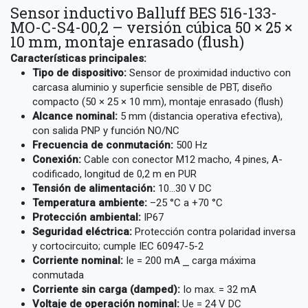
Sensor inductivo Balluff BES 516-133-
MO-C-S4-00,2 – versión cúbica 50 × 25 ×
10 mm, montaje enrasado (flush)
Características principales:
Tipo de dispositivo:
Sensor de proximidad inductivo con
carcasa aluminio y superficie sensible de PBT, diseño
compacto (50 × 25 × 10 mm), montaje enrasado (flush)
Alcance nominal:
5 mm (distancia operativa efectiva),
con salida PNP y función NO/NC
Frecuencia de conmutación:
500 Hz
Conexión:
Cable con conector M12 macho, 4 pines, A-
codificado, longitud de 0,2 m en PUR
Tensión de alimentación:
10…30 V DC
Temperatura ambiente:
–25 °C a +70 °C
Protección ambiental:
IP67
Seguridad eléctrica:
Protección contra polaridad inversa
y cortocircuito; cumple IEC 60947-5-2
Corriente nominal:
Ie = 200 mA ⎯ carga máxima
conmutada
Corriente sin carga (damped):
Io max. = 32 mA
Voltaje de operación nominal:
Ue = 24 V DC