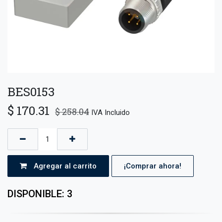
BES0153
$
170.31
$
258.04
IVA Incluido
Agregar al carrito
¡Comprar ahora!
DISPONIBLE: 3