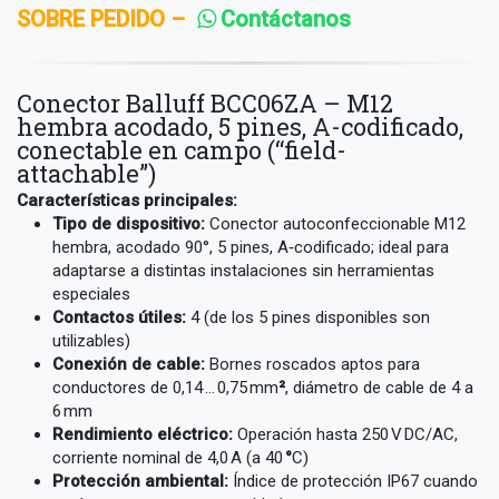
SOBRE PEDIDO –
Contáctanos
Conector Balluff BCC06ZA – M12
hembra acodado, 5 pines, A-codificado,
conectable en campo (“field-
attachable”)
Características principales:
Tipo de dispositivo:
Conector autoconfeccionable M12
hembra, acodado 90°, 5 pines, A‑codificado; ideal para
adaptarse a distintas instalaciones sin herramientas
especiales
Contactos útiles:
4 (de los 5 pines disponibles son
utilizables)
Conexión de cable:
Bornes roscados aptos para
conductores de 0,14 … 0,75 mm
²
, diámetro de cable de 4 a
6 mm
Rendimiento eléctrico:
Operación hasta 250 V DC/AC,
corriente nominal de 4,0 A (a 40
°
C)
Protección ambiental:
Índice de protección IP67 cuando