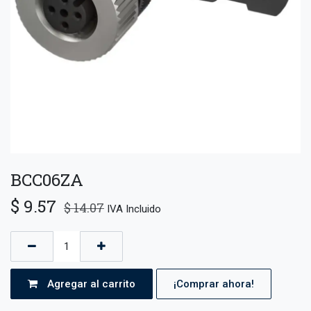
BCC06ZA
$
9.57
$
14.07
IVA Incluido
Agregar al carrito
¡Comprar ahora!