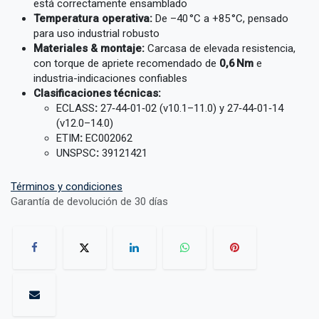
está correctamente ensamblado
Temperatura operativa:
De –40 °C a +85 °C, pensado
para uso industrial robusto
Materiales & montaje:
Carcasa de elevada resistencia,
con torque de apriete recomendado de
0,6 Nm
e
industria-indicaciones confiables
Clasificaciones técnicas:
ECLASS
:
27‑44‑01‑02 (v10.1–11.0) y 27‑44‑01‑14
(v12.0–14.0)
ETIM
:
EC002062
UNSPSC
:
39121421
Términos y condiciones
Garantía de devolución de 30 días