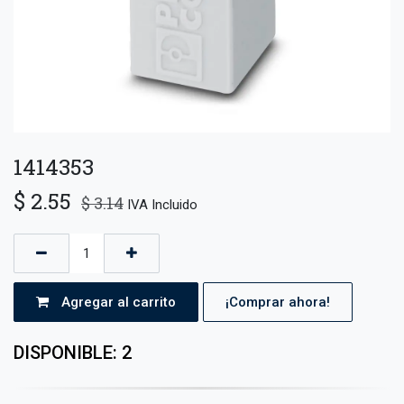
1414353
$
2.55
$
3.14
IVA Incluido
Agregar al carrito
¡Comprar ahora!
DISPONIBLE: 2