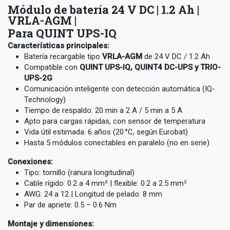
Módulo de batería 24 V DC | 1.2 Ah |
VRLA-AGM |
Para QUINT UPS-IQ
Características principales:
Batería recargable tipo
VRLA-AGM
de 24 V DC / 1.2 Ah
Compatible con
QUINT UPS-IQ, QUINT4 DC-UPS y TRIO-
UPS-2G
Comunicación inteligente con detección automática (IQ-
Technology)
Tiempo de respaldo: 20 min a 2 A / 5 min a 5 A
Apto para cargas rápidas, con sensor de temperatura
Vida útil estimada: 6 años (20 °C, según Eurobat)
Hasta 5 módulos conectables en paralelo (no en serie)
Conexiones:
Tipo: tornillo (ranura longitudinal)
Cable rígido: 0.2 a 4 mm² | flexible: 0.2 a 2.5 mm²
AWG: 24 a 12 | Longitud de pelado: 8 mm
Par de apriete: 0.5 – 0.6 Nm
Montaje y dimensiones: