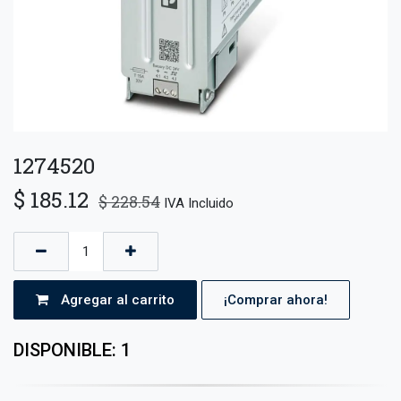
1274520
$
185.12
$
228.54
IVA Incluido
Agregar al carrito
¡Comprar ahora!
DISPONIBLE: 1